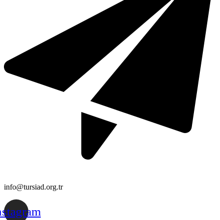
info@tursiad.org.tr
nstagram